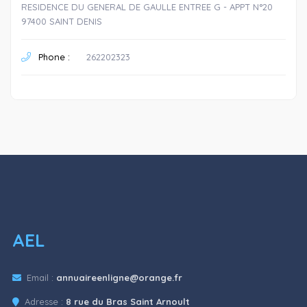
RESIDENCE DU GENERAL DE GAULLE ENTREE G - APPT N°20
97400 SAINT DENIS
Phone :
262202323
AEL
Email :
annuaireenligne@orange.fr
Adresse :
8 rue du Bras Saint Arnoult