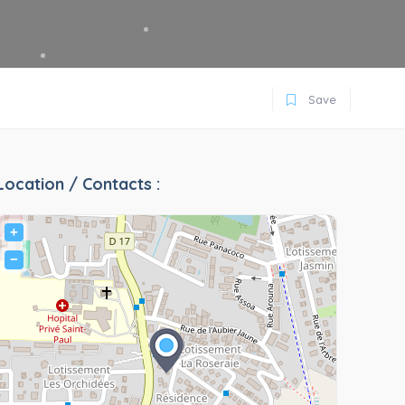
Save
Location / Contacts :
+
−