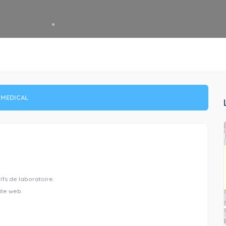
 MEDICAL
fs de laboratoire.
ite web.