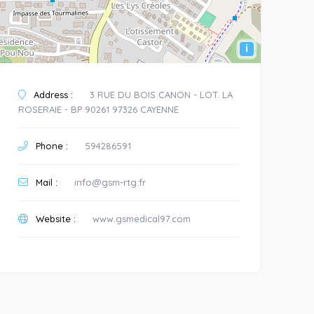
i
Address :
3 RUE DU BOIS CANON - LOT. LA
ROSERAIE - BP 90261 97326 CAYENNE
Phone :
594286591
Mail :
info@gsm-rtg.fr
Website :
www.gsmedical97.com