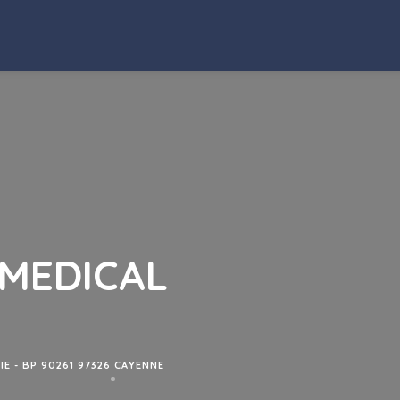
 MEDICAL
IE - BP 90261 97326 CAYENNE