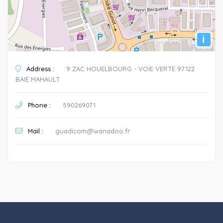
i
Address :
9 ZAC HOUELBOURG - VOIE VERTE 97122
BAIE MAHAULT
Phone :
590269071
Mail :
guadicom@wanadoo.fr