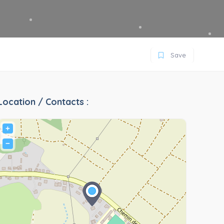
Save
Location / Contacts :
+
−