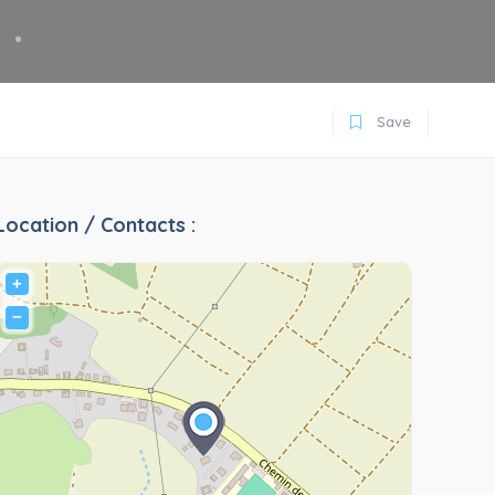
Save
Location / Contacts :
+
−