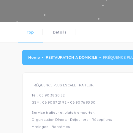
Top
Details
Home
RESTAURATION A DOMICILE
FRÉQUENCE PLU
FRÉQUENCE PLUS ESCALE TRAITEUR
Tél : 05 90 38 20 82
GSM : 06 90 57 21 92 – 06 90 76 83 30
Service traiteur et plats à emporter.
Organisation Dîners – Déjeuners – Réceptions.
Mariages – Baptêmes