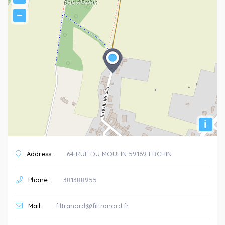
−
i
Address :
64 RUE DU MOULIN 59169 ERCHIN
Phone :
381388955
Mail :
filtranord@filtranord.fr