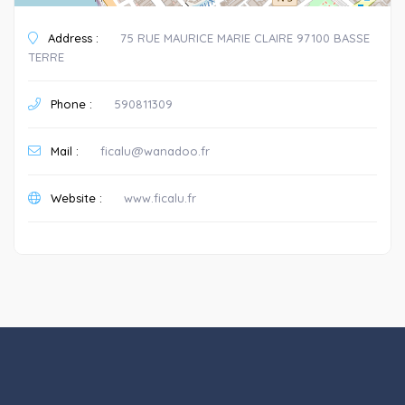
Address :
75 RUE MAURICE MARIE CLAIRE 97100 BASSE
TERRE
Phone :
590811309
Mail :
ficalu@wanadoo.fr
Website :
www.ficalu.fr