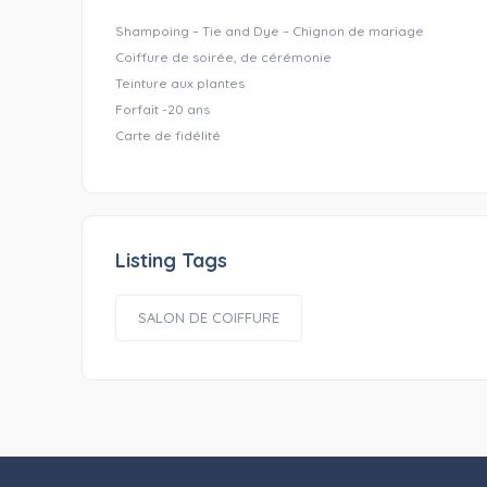
Shampoing – Tie and Dye – Chignon de mariage
Coiffure de soirée, de cérémonie
Teinture aux plantes
Forfait -20 ans
Carte de fidélité
Listing Tags
SALON DE COIFFURE