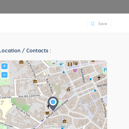
Save
Location / Contacts :
+
−