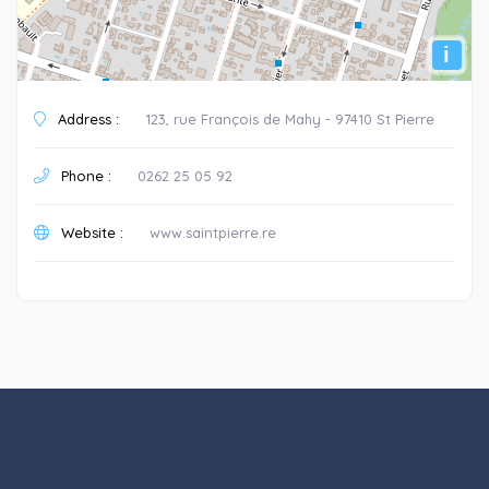
i
Address :
123, rue François de Mahy - 97410 St Pierre
Phone :
0262 25 05 92
Website :
www.saintpierre.re