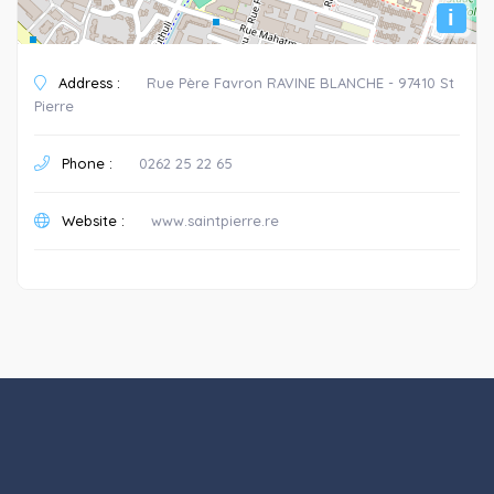
i
Address :
Rue Père Favron RAVINE BLANCHE - 97410 St
Pierre
Phone :
0262 25 22 65
Website :
www.saintpierre.re