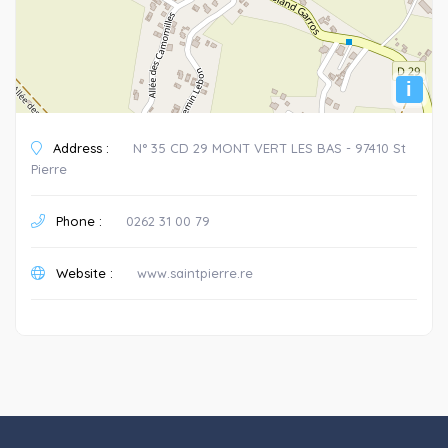
i
Address :
N° 35 CD 29 MONT VERT LES BAS - 97410 St
Pierre
Phone :
0262 31 00 79
Website :
www.saintpierre.re