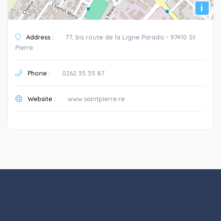
i
Address :
77, bis route de la Ligne Paradis - 97410 St
Pierre
Phone :
0262 35 35 87
Website :
www.saintpierre.re