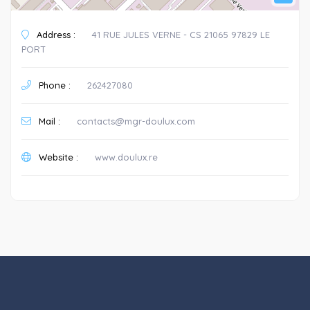
Address :
41 RUE JULES VERNE - CS 21065 97829 LE
PORT
Phone :
262427080
Mail :
contacts@mgr-doulux.com
Website :
www.doulux.re