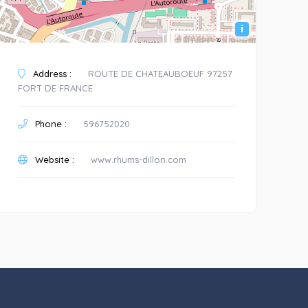
i
Address :
ROUTE DE CHATEAUBOEUF 97257
FORT DE FRANCE
Phone :
596752020
Website :
www.rhums-dillon.com