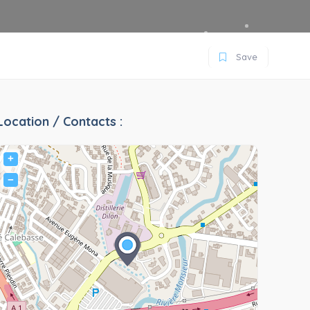
Save
Location / Contacts :
+
−