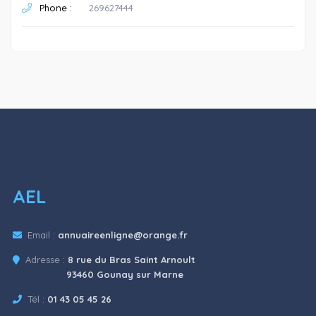
Phone :
269627444
AEL
Email :
annuaireenligne@orange.fr
Adresse :
8 rue du Bras Saint Arnoult
93460 Gounay sur Marne
Tél :
01 43 05 45 26