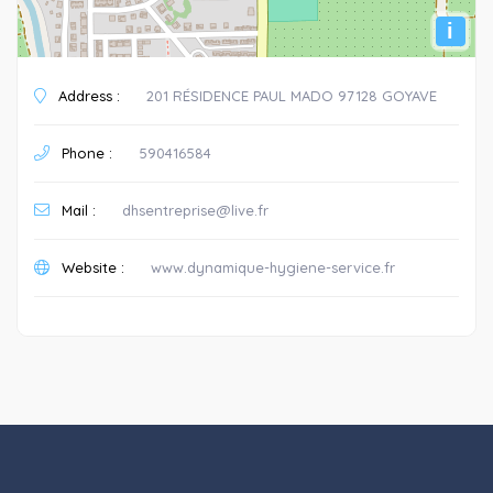
i
Address :
201 RÉSIDENCE PAUL MADO 97128 GOYAVE
Phone :
590416584
Mail :
dhsentreprise@live.fr
Website :
www.dynamique-hygiene-service.fr