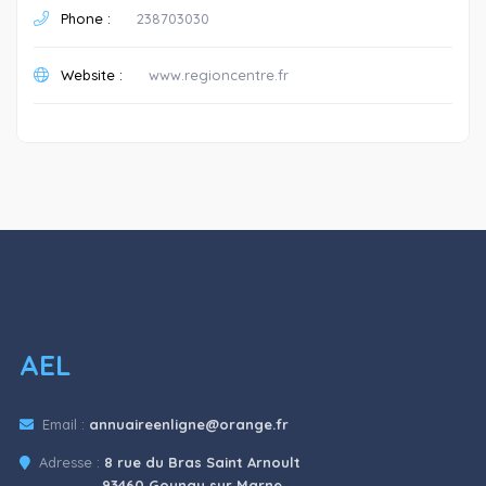
Phone :
238703030
Website :
www.regioncentre.fr
AEL
Email :
annuaireenligne@orange.fr
Adresse :
8 rue du Bras Saint Arnoult
93460 Gounay sur Marne