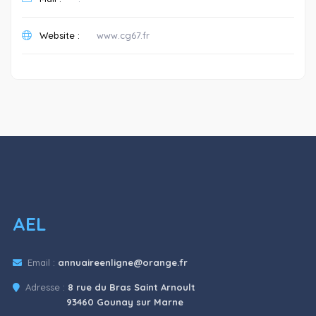
Website :
www.cg67.fr
AEL
Email :
annuaireenligne@orange.fr
Adresse :
8 rue du Bras Saint Arnoult
93460 Gounay sur Marne