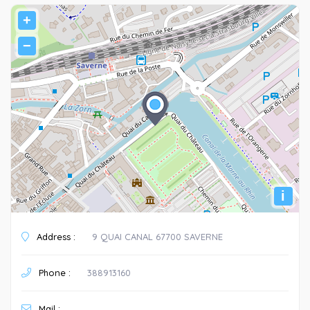
+
−
i
Address :
9 QUAI CANAL 67700 SAVERNE
Phone :
388913160
Mail :
.