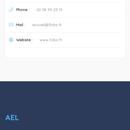
Phone :
02 38 95 25 15
Mail :
accueil@3cbo.fr
Website :
www.3cbo.fr
AEL