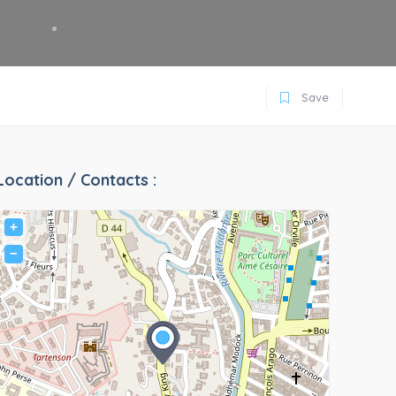
Save
Location / Contacts :
+
−