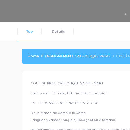
Top
Details
Home
ENSEIGNEMENT CATHOLIQUE PRIVE
COLLÈG
COLLÈGE PRIVE CATHOLIQUE SAINTE-MARIE
Etablissement mixte, Externat, Demi-pension
Tél : 05 96 63 22 96 – Fax : 05 96 63 70 41
De la classe de 6ème à la 3ème.
Langues vivantes : Anglais, Espagnol ou Allemand.
Préparation aux sacrements (Première Communion, Confirma