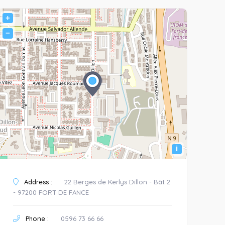
+
−
i
Address :
22 Berges de Kerlys Dillon - Bât 2
- 97200 FORT DE FANCE
Phone :
0596 73 66 66