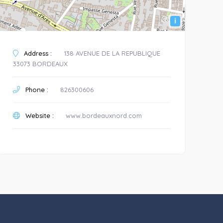
i
Address :
138 AVENUE DE LA REPUBLIQUE
33073 BORDEAUX
Phone :
826300606
Website :
www.bordeauxnord.com