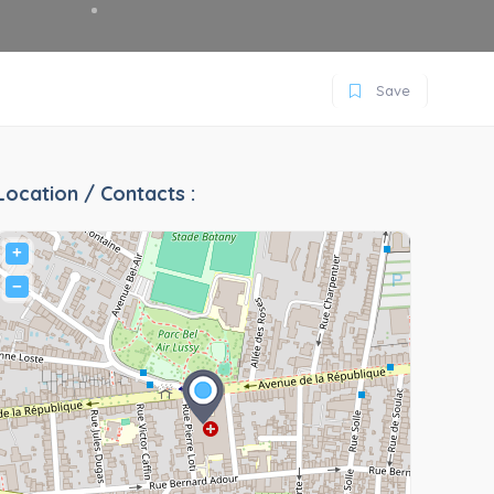
Save
Location / Contacts :
+
−