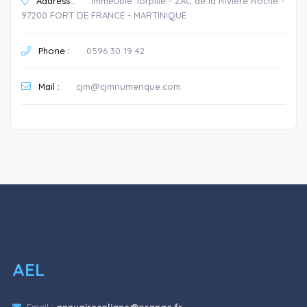
Address :
Immeuble Torpille - ZAC de la Rivière Roche -
97200 FORT DE FRANCE - MARTINIQUE
Phone :
0596 30 19 42
Mail :
cjm@cjmnumerique.com
AEL
Email :
annuaireenligne@orange.fr