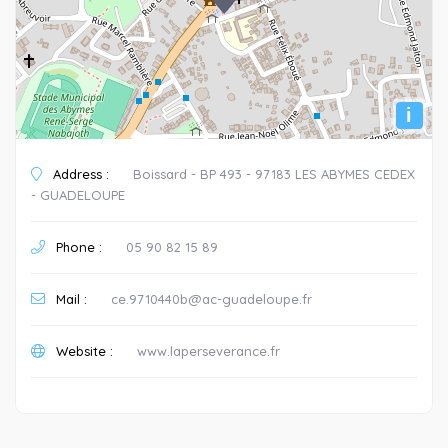
i
Address :
Boissard - BP 493 - 97183 LES ABYMES CEDEX
- GUADELOUPE
Phone :
05 90 82 15 89
Mail :
ce.9710440b@ac-guadeloupe.fr
Website :
www.laperseverance.fr