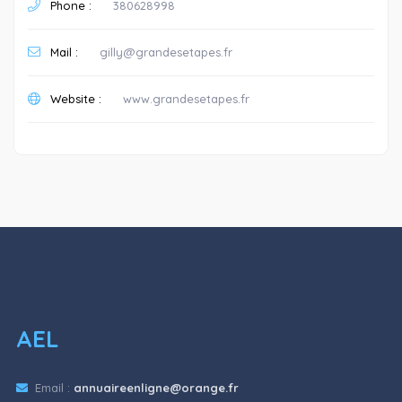
Phone :
380628998
Mail :
gilly@grandesetapes.fr
Website :
www.grandesetapes.fr
AEL
Email :
annuaireenligne@orange.fr