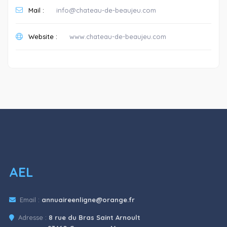
Mail :
info@chateau-de-beaujeu.com
Website :
www.chateau-de-beaujeu.com
AEL
Email :
annuaireenligne@orange.fr
Adresse :
8 rue du Bras Saint Arnoult