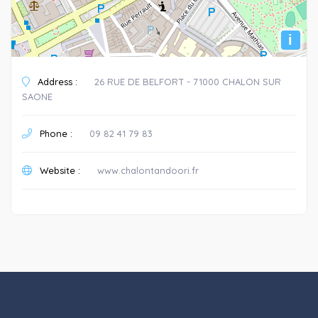
i
Address :
26 RUE DE BELFORT - 71000 CHALON SUR
SAONE
Phone :
09 82 41 79 83
Website :
www.chalontandoori.fr