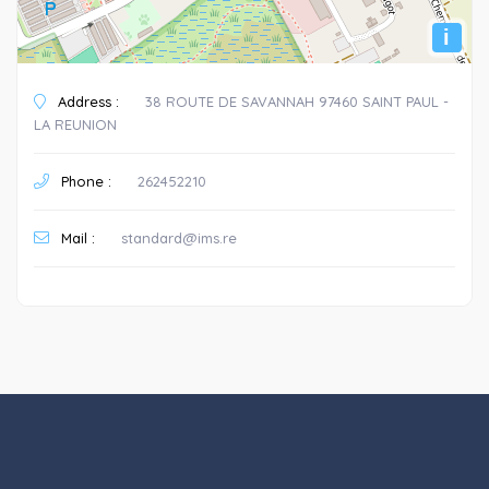
i
Address :
38 ROUTE DE SAVANNAH 97460 SAINT PAUL -
LA REUNION
Phone :
262452210
Mail :
standard@ims.re