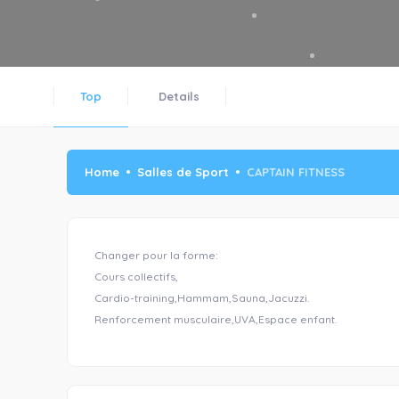
Top
Details
Home
Salles de Sport
CAPTAIN FITNESS
Changer pour la forme:
Cours collectifs,
Cardio-training,Hammam,Sauna,Jacuzzi.
Renforcement musculaire,UVA,Espace enfant.