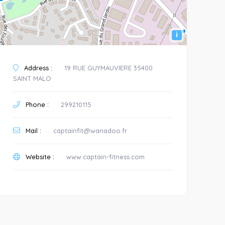
i
Address :
19 RUE GUYMAUVIERE 35400
SAINT MALO
Phone :
299210115
Mail :
captainfit@wanadoo.fr
Website :
www.captain-fitness.com