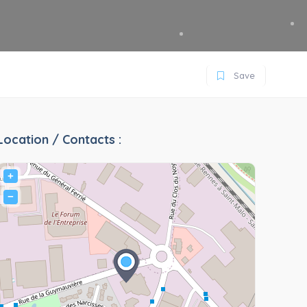
Save
Location / Contacts :
+
−