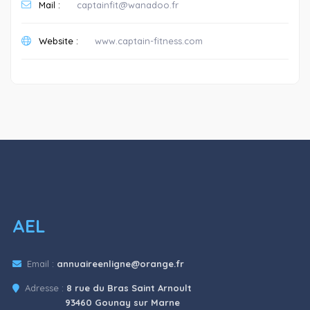
Mail :
captainfit@wanadoo.fr
Website :
www.captain-fitness.com
AEL
Email :
annuaireenligne@orange.fr
Adresse :
8 rue du Bras Saint Arnoult
93460 Gounay sur Marne