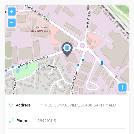
+
−
i
Address :
19 RUE GUYMAUVIERE 35400 SAINT MALO
Phone :
299210115