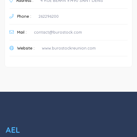
Address :
4 RUE BEARN 97490 SAINT DENIS
Phone :
262296200
Mail :
contact@burostock.com
Website :
www.burostockreunion.com
AEL