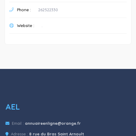
Phone :
262522330
Website :
.
AEL
Email :
annuaireenligne@orange.fr
Adresse :
8 rue du Bras Saint Arnoult