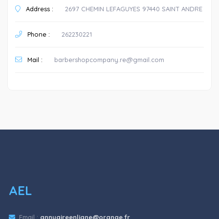
Address :
2697 CHEMIN LEFAGUYES 97440 SAINT ANDRE
Phone :
262230221
Mail :
barbershopcompany.re@gmail.com
AEL
Email :
annuaireenligne@orange.fr