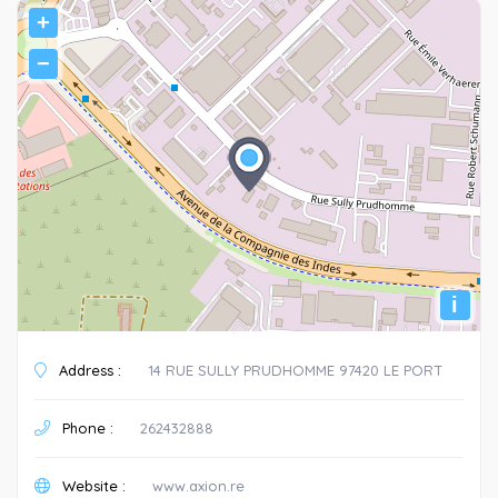
+
−
i
Address :
14 RUE SULLY PRUDHOMME 97420 LE PORT
Phone :
262432888
Website :
www.axion.re