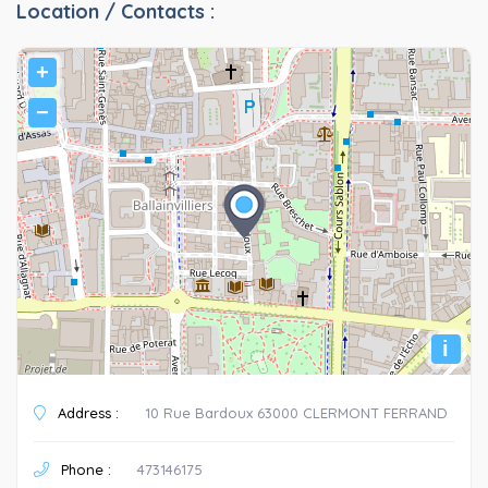
Location / Contacts :
+
−
i
Address :
10 Rue Bardoux 63000 CLERMONT FERRAND
Phone :
473146175