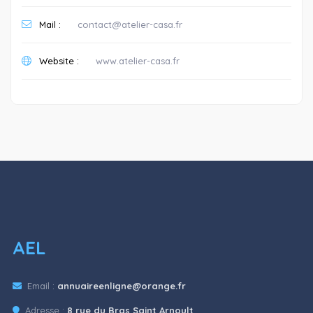
Mail :
contact@atelier-casa.fr
Website :
www.atelier-casa.fr
AEL
Email :
annuaireenligne@orange.fr
Adresse :
8 rue du Bras Saint Arnoult