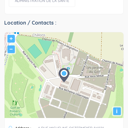
ADMINISTRATION DE LA SANTE
Location / Contacts :
+
−
i
Address :
4 RUE MICHELINE OSTERMEYER 86021