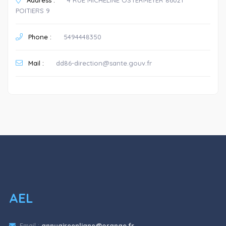
POITIERS 9
Phone :
5494448350
Mail :
dd86-direction@sante.gouv.fr
AEL
Email :
annuaireenligne@orange.fr