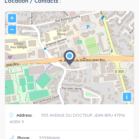
Location / Contacts :
+
−
i
Address :
935 AVENUE DU DOCTEUR JEAN BRU 47916
AGEN 9
Phone :
553986666