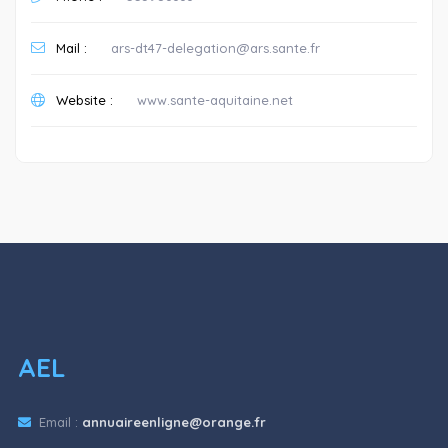
Mail :
ars-dt47-delegation@ars.sante.fr
Website :
www.sante-aquitaine.net
AEL
Email :
annuaireenligne@orange.fr