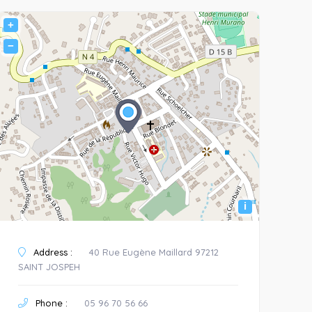
+
−
i
Address :
40 Rue Eugène Maillard 97212
SAINT JOSPEH
Phone :
05 96 70 56 66