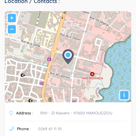
Location / Contacts :
+
−
i
Address :
RN1 - ZI Kaweni - 97600 MAMOUDZOU
Phone :
0269 61 11 10