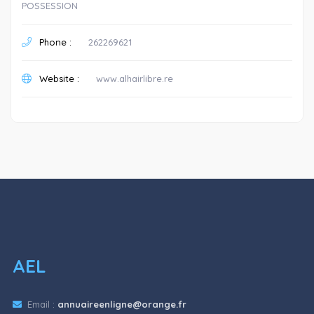
POSSESSION
Phone :
262269621
Website :
www.alhairlibre.re
AEL
Email :
annuaireenligne@orange.fr